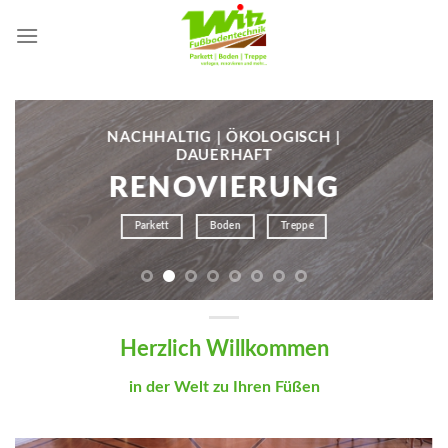
Skip
to
content
NACHHALTIG | ÖKOLOGISCH |
DAUERHAFT
RENOVIERUNG
Parkett
Boden
Treppe
Herzlich Willkommen
in der Welt zu Ihren Füßen